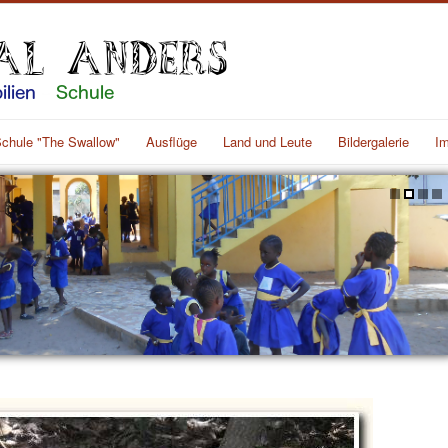
chule "The Swallow"
Ausflüge
Land und Leute
Bildergalerie
I