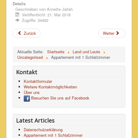
Bildergalerie
Details
Geschrieben von
Annette Jaiteh
Impressum & Kontakt
Veröffentlicht: 21. Mai 2018
Zugriffe: 34462
Zurück
Weiter
Aktuelle Seite:
Startseite
Land und Leute
Uncategorised
Appartement mit 1 Schlafzimmer
Kontakt
Kontaktformular
Weitere Kontaktmöglichkeiten
Über uns
Besuchen Sie uns auf Facebook
Latest Articles
Datenschutzerklärung
Appartement mit 1 Schlafzimmer