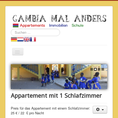
Suchen
...
Navigation
an/aus
Home
Über uns
Immobilien
Schule "The Swallow"
Appartement mit 1 Schlafzimmer
Ausflüge
Preis für das Appartement mit einem Schlafzimmer:
Land und Leute
25 € / 22 £ pro Nacht