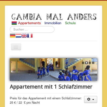
Suchen
...
Navigation
an/aus
Home
Über uns
Immobilien
Schule "The Swallow"
Appartement mit 1 Schlafzimmer
Ausflüge
Preis für das Appartement mit einem Schlafzimmer:
Land und Leute
25 € / 22 £ pro Nacht